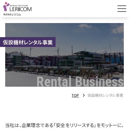
仮設機材レンタル事業
足場工事一括請負事業
仮設機材レンタル事業
会社案内
営業所案内
Rental Business
採用情報
TOP
仮設機材レンタル事業
働き方・制度紹介
職場環境紹介
社員インタビュー（営業）
当社は、企業理念である「安全をリリースする」をモットーに、
社員インタビュー（倉庫資材管理・配車）