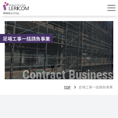
仮設機材レンタル事業
足場工事一括請負事業
足場工事一括請負事業
会社案内
営業所案内
Contract Business
採用情報
TOP
足場工事一括請負事業
働き方・制度紹介
職場環境紹介
社員インタビュー（営業）
社員インタビュー（倉庫資材管理・配車）