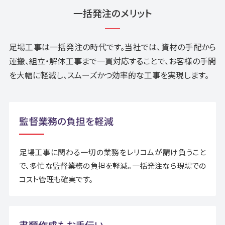
一括発注のメリット
お問い合わせ
足場工事は一括発注の時代です。当社では、資材の手配から
Instagram
運搬、組立・解体工事まで一貫対応することで、お客様の手間
を大幅に軽減し、スムーズかつ効率的な工事を実現します。
仮設資材レンタル発注表ダウンロード
監督業務の負担を軽減
> カタログ一覧ダウンロード
足場工事に関わる一切の業務をレリコムが請け負うこと
> 協力会社様向け各種書式ダウンロード
で、多忙な監督業務の負担を軽減。一括発注なら現場での
コスト管理も確実です。
書類作成もお手伝い